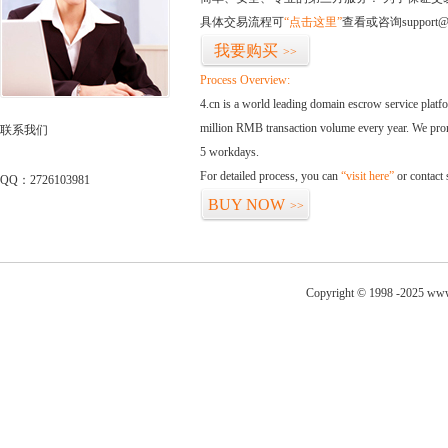
具体交易流程可
“点击这里”
查看或咨询support@
我要购买
>>
Process Overview:
4.cn is a world leading domain escrow service plat
million RMB transaction volume every year. We promi
联系我们
5 workdays.
For detailed process, you can
“visit here”
or contact
QQ：2726103981
BUY NOW
>>
Copyright © 1998 -2025 www