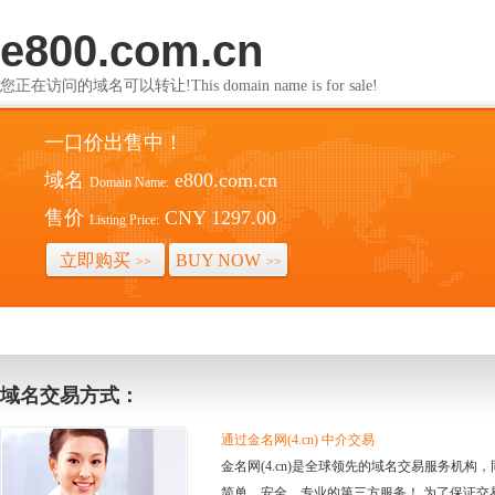
e800.com.cn
您正在访问的域名可以转让!This domain name is for sale!
一口价出售中！
域名
e800.com.cn
Domain Name:
售价
CNY 1297.00
Listing Price:
立即购买
BUY NOW
>>
>>
域名交易方式：
通过金名网(4.cn) 中介交易
金名网(4.cn)是全球领先的域名交易服务机
简单、安全、专业的第三方服务！ 为了保证交